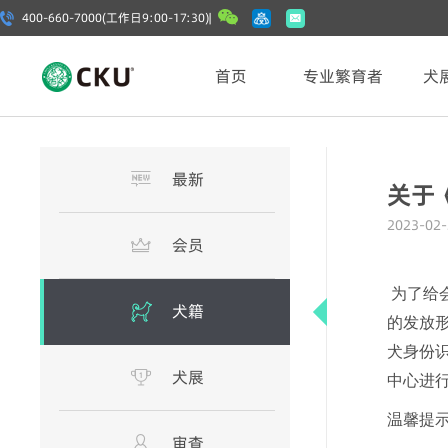
400-660-7000(工作日9:00-17:30) |
首页
专业繁育者
犬
最新
关于
2023-02-
会员
为了给
犬籍
的发放
犬身份
犬展
中心进
温馨提
审查