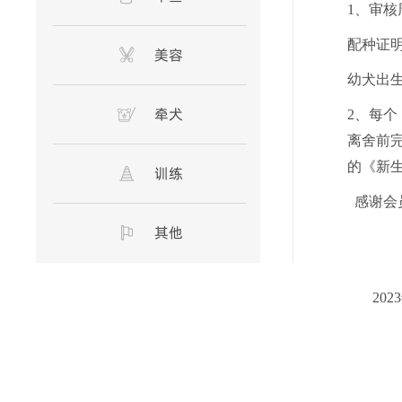
1、
审核
配种证
美容
幼犬出
牵犬
2、
每个
离舍前
的
《新
训练
感谢会
其他
宠爱
202