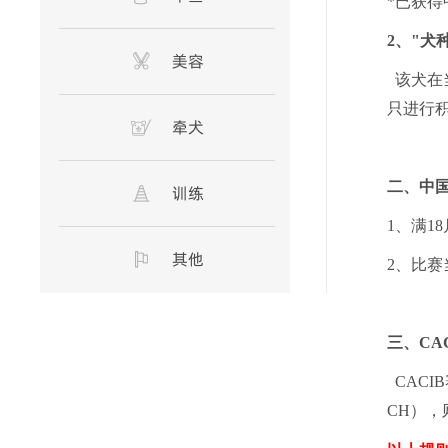
*已获
2、"犬
美容
该犬在当
只进行
牵犬
二、中
训练
1、满
其他
2、比
三、
CA
CACI
CH
），