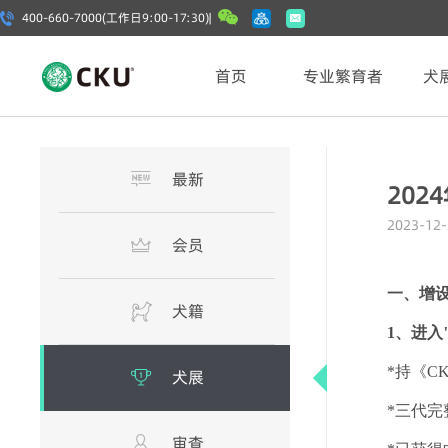
400-660-7000(工作日9:00-17:30) |
首页
专业繁育者
犬
最新
202
2023-12-
会员
一、增
犬籍
1、进入
*持《
C
犬展
*三代
审查