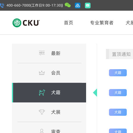
400-660-7000(工作日9:00-17:30) |
首页
专业繁育者
犬
最新
置顶通知
会员
犬籍
犬籍
犬籍
犬展
犬籍
审查
犬籍